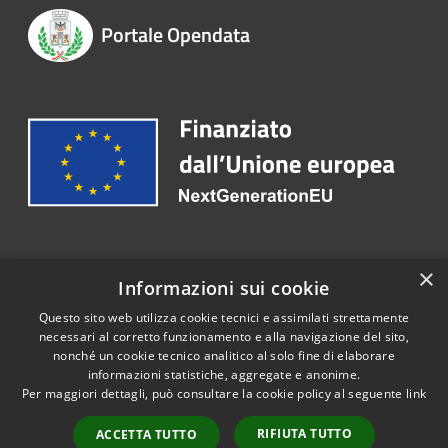
Portale Opendata
Recapiti e contatti
×
Informazioni sui cookie
Telefono:
0363 3171
Questo sito web utilizza cookie tecnici e assimilati strettamente
necessari al corretto funzionamento e alla navigazione del sito,
nonché un cookie tecnico analitico al solo fine di elaborare
informazioni statistiche, aggregate e anonime.
RSS
Copyright © 2026 • Portale
Per maggiori dettagli, può consultare la cookie policy al seguente
link
Accessibilità
Opendata • Powered by
Privacy
Municipium
Accesso
•
RIFIUTA TUTTO
ACCETTA TUTTO