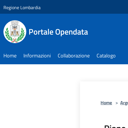
Salta al contenuto principale
Regione Lombardia
Portale Opendata
Home
Informazioni
Collaborazione
Catalogo
Home
>
Arg