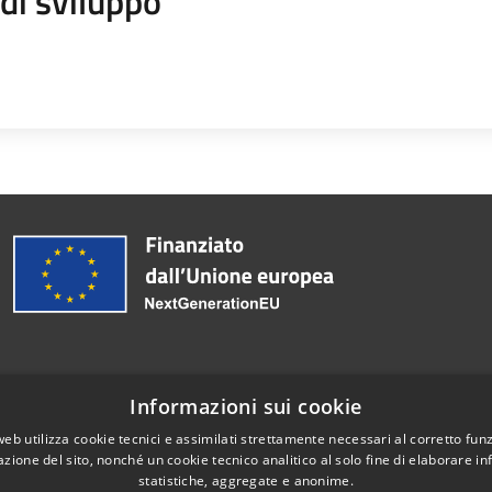
di sviluppo
Informazioni sui cookie
Telefono:
0363 3171
web utilizza cookie tecnici e assimilati strettamente necessari al corretto fu
azione del sito, nonché un cookie tecnico analitico al solo fine di elaborare i
statistiche, aggregate e anonime.