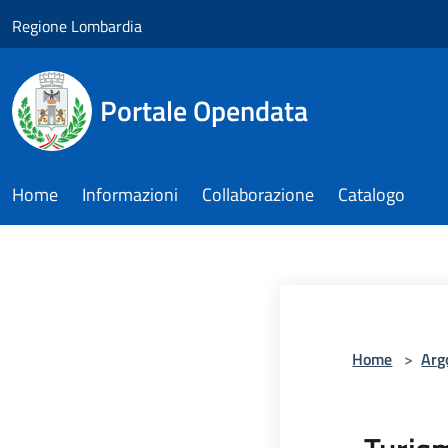
Salta al contenuto principale
Regione Lombardia
Portale Opendata
Home
Informazioni
Collaborazione
Catalogo
Home
>
Arg