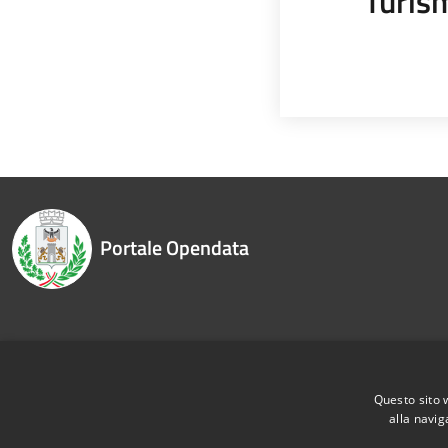
Turis
Portale Opendata
Recapiti e contatti
Questo sito 
alla navig