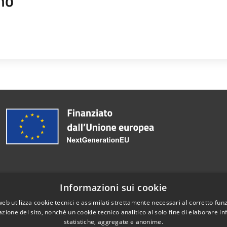
mo
Informazioni sui cookie
Telefono:
0363 3171
web utilizza cookie tecnici e assimilati strettamente necessari al corretto fu
azione del sito, nonché un cookie tecnico analitico al solo fine di elaborare i
statistiche, aggregate e anonime.