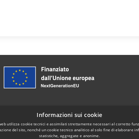
i
Informazioni sui cookie
Telefono:
0363 3171
web utilizza cookie tecnici e assimilati strettamente necessari al corretto fu
azione del sito, nonché un cookie tecnico analitico al solo fine di elaborare i
statistiche, aggregate e anonime.