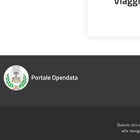
Viagg
Portale Opendata
Recapiti e contatti
Questo sito 
alla navig