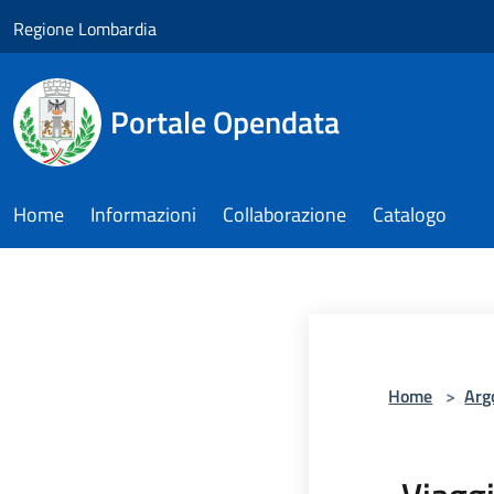
Salta al contenuto principale
Regione Lombardia
Portale Opendata
Home
Informazioni
Collaborazione
Catalogo
Home
>
Arg